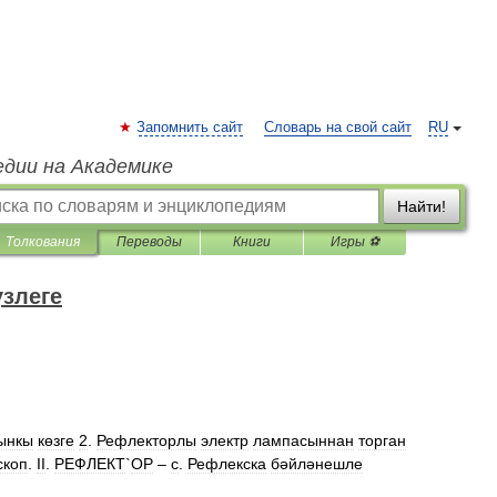
Запомнить сайт
Словарь на свой сайт
RU
едии на Академике
Найти!
Толкования
Переводы
Книги
Игры ⚽
үзлеге
ынкы
көзге
2
.
Рефлекторлы
электр
лампасыннан
торган
скоп
.
II
.
РЕФЛЕКТ
`
ОР
–
с
.
Рефлекска
бәйләнешле