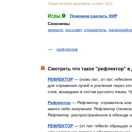
Татар
теленең
аңлатмалы
сүзлеге
.
2013
.
Игры ⚽
Поможем сделать НИР
Синонимы
:
зеркало
,
кососвет
,
отражатель
,
радиорефл
рефлектив
Смотреть что такое "рефлектор" в 
РЕФЛЕКТОР
— (ново лат., от лат. reflecte
для отражения лучей и усиления через это
слов, вошедших в состав русского языка.
Рефлектор
— Рефлектор отражатель или з
какого либо излучения. Рефлектор (телеск
Рефлектор распространённое в обиходе
РЕФЛЕКТОР
— (от лат. reflecto обращаю 