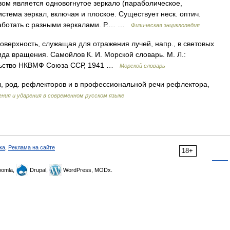
вом является одновогнутое зеркало (параболическое,
стема зеркал, включая и плоское. Существует неск. оптич.
работать с разными зеркалами. Р.… …
Физическая энциклопедия
оверхность, служащая для отражения лучей, напр., в световых
а вращения. Самойлов К. И. Морской словарь. М. Л.:
ельство НКВМФ Союза ССР, 1941 …
Морской словарь
 род. рефлекторов и в профессиональной речи рефлектора,
ния и ударения в современном русском языке
ка
,
Реклама на сайте
18+
omla,
Drupal,
WordPress, MODx.