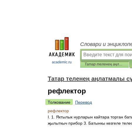
Словари и энциклоп
academic.ru
Татар теленең аңлатмалы сүзлеге
Татар теленең аңлатмалы с
рефлектор
Толкование
Перевод
рефлектор
I
.
1
.
Яктылык
нурларын
кайтара
торган
бат
җылыткыч
прибор
3
.
Батынкы
көзгеле
теле