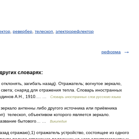
ектор
,
ревербер
,
телескоп
,
электрорефлектор
реформа
других словарях:
re отклонять, загибать назад). Отражатель; вогнутое зеркало,
 света; снаряд для отражения тепла. Словарь иностранных
 Чудинов А.Н., 1910.… …
Словарь иностранных слов русского языка
еркало антенны либо другого источника или приёмника
оп) телескоп, объективом которого является зеркало.
 название бытового… …
Википедия
назад отражаю),1) отражатель устройство, состоящее из одного