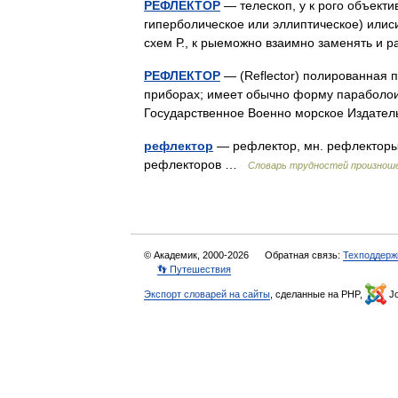
РЕФЛЕКТОР
— телескоп, у к рого объекти
гиперболическое или эллиптическое) илиси
схем Р., к рыеможно взаимно заменять и 
РЕФЛЕКТОР
— (Reflector) полированная п
приборах; имеет обычно форму параболоид
Государственное Военно морское Издат
рефлектор
— рефлектор, мн. рефлекторы,
рефлекторов …
Словарь трудностей произноше
© Академик, 2000-2026
Обратная связь:
Техподдерж
👣 Путешествия
Экспорт словарей на сайты
, сделанные на PHP,
Jo