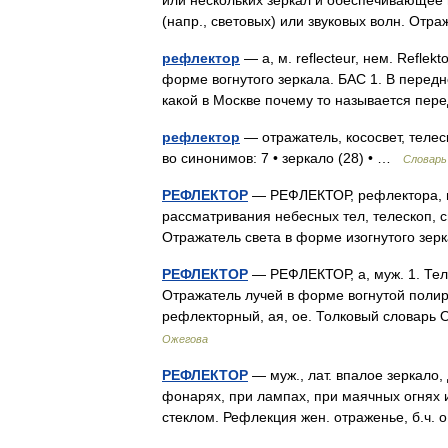
или нескольких зеркал и обеспечивающее
(напр., световых) или звуковых волн. О
рефлектор
— а, м. reflecteur, нем. Reflek
форме вогнутого зеркала. БАС 1. В передн
какой в Москве почему то называется п
рефлектор
— отражатель, кососвет, телес
во синонимов: 7 • зеркало (28) • …
Словарь
РЕФЛЕКТОР
— РЕФЛЕКТОР, рефлектора, муж
рассматривания небесных тел, телескоп, 
Отражатель света в форме изогнутого з
РЕФЛЕКТОР
— РЕФЛЕКТОР, а, муж. 1. Теле
Отражатель лучей в форме вогнутой полир
рефлекторный, ая, ое. Толковый словарь
Ожегова
РЕФЛЕКТОР
— муж., лат. впалое зеркало, 
фонарях, при лампах, при маячных огнях и
стеклом. Рефлекция жен. отраженье, б.ч.