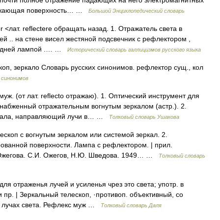
 почти полное отражение падающих на него электромагнитных
тражающая поверхность… …
Большой Энциклопедический словарь
tor <лат. reflectere обращать назад. 1. Отражатель света в
ей .. на стене висел жестяной подсвечник с рефлектором ,
ередней лампой .… …
Исторический словарь галлицизмов русского языка
коп, зеркало Словарь русских синонимов. рефлектор сущ., кол
 синонимов
. (от лат. reflecto отражаю). 1. Оптический инструмент для
снабженный отражательным вогнутым зеркалом (астр.). 2.
еркала, направляющий лучи в… …
Толковый словарь Ушакова
скоп с вогнутым зеркалом или системой зеркал. 2.
ованной поверхности. Лампа с рефлектором. | прил.
 Ожегова. С.И. Ожегов, Н.Ю. Шведова. 1949… …
Толковый словарь
для отраженья лучей и усиленья чрез это света; употр. в
 пр. | Зеркальный телескоп, ·противоп. объективный, со
 о лучах света. Рефлекс муж …
Толковый словарь Даля